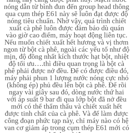
nóng dẫn từ bình đun đến group head thông
qua cụm thép E61 này sẽ luôn đạt được độ
nóng tiêu chuẩn. Nhờ vậy, quá trình chiết
xuất cà phê luôn được đảm bảo dù quán
vào giờ cao điểm, máy hoạt động liên tục.
Nếu muốn chiết xuất hết hương và vị thơm
ngon từ bột cà phê, ngoài các yếu tố như độ
mịn, độ đồng nhất kích thước hạt bột, nhiệt
độ tối ưu….thì điều quan trọng là bột cà
phê phải được nở đều. Để có được điều đó,
máy phải phun 1 lượng nước nóng cực nhỏ
(không ép) phủ đều lên bột cà phê. Để rồi
ngay vài giây sau đó, dòng nước thứ hai
với áp suất 9 bar đi qua lớp bột đã nở đều
mới có thể thẩm thấu và chiết xuất hết
được tinh chất của cà phê. Và để làm được
công đoạn phức tạp này, chỉ máy nào có hệ
van cơ giảm áp trong cụm thép E61 mới có