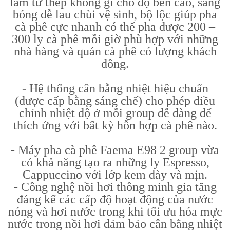
làm từ thép không gỉ cho độ bền cao, sáng
bóng dễ lau chùi vệ sinh, bộ lộc giúp pha
cà phê cực nhanh có thể pha được 200 –
300 ly cà phê mỗi giờ phù hợp với những
nhà hàng và quán cà phê có lượng khách
đông.
- Hệ thống cân bằng nhiệt hiệu chuẩn
(được cấp bằng sáng chế) cho phép điều
chỉnh nhiệt độ ở mỗi group dễ dàng để
thích ứng với bất kỳ hỗn hợp cà phê nào.
- Máy pha cà phê Faema E98 2 group vừa
có khả năng tạo ra những ly Espresso,
Cappuccino với lớp kem dày và mịn.
- Công nghệ nồi hơi thông minh gia tăng
đáng kể các cấp độ hoạt động của nước
nóng và hơi nước trong khi tối ưu hóa mực
nước trong nồi hơi đảm bảo cân bằng nhiệt