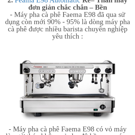
2.
Feama E98 Automatic
Re– Thân máy
đơn giản chắc chắn – Bền
- Máy pha cà phê Faema E98 đã qua sử
dụng còn mới 90% - 95% là dòng máy pha
cà phê được nhiều barista chuyên nghiệp
yêu thích :
- Máy pha cà phê Faema E98 có vỏ máy