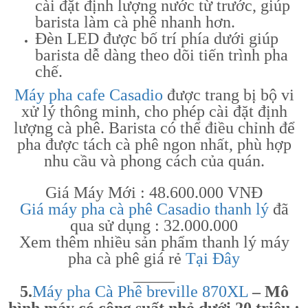
cài đặt định lượng nước từ trước, giúp
barista làm cà phê nhanh hơn.
Đèn LED được bố trí phía dưới giúp
barista dễ dàng theo dõi tiến trình pha
chế.
Máy pha cafe Casadio
được trang bị bộ vi
xử lý thông minh, cho phép cài đặt định
lượng cà phê. Barista có thể điều chỉnh để
pha được tách cà phê ngon nhất, phù hợp
nhu cầu và phong cách của quán.
Giá Máy Mới : 48.600.000 VNĐ
Giá máy pha cà phê Casadio thanh lý
đã
qua sử dụng : 32.000.000
Xem thêm nhiều sản phẩm thanh lý máy
pha cà phê giá rẻ
Tại Đây
_____
5.
Máy pha Cà Phê breville 870XL
– Mô