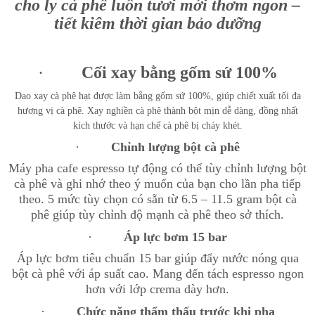
cho ly cà phê luôn tươi mới thơm ngon –
tiết kiêm thời gian bảo dưỡng
·
Cối xay bằng gốm sứ 100%
Dao xay cà phê hạt được làm bằng gốm sứ 100%, giúp chiết xuất tối đa
hương vị cà phê. Xay nghiền cà phê thành bột mịn dễ dàng, đồng nhất
kích thước và hạn chế cà phê bị cháy khét.
·
Chỉnh lượng bột cà phê
Máy pha cafe espresso tự động có thể tùy chỉnh lượng bột
cà phê và ghi nhớ theo ý muốn của bạn cho lần pha tiếp
theo. 5 mức tùy chọn có sẵn từ 6.5 – 11.5 gram bột cà
phê giúp tùy chỉnh độ mạnh cà phê theo sở thích.
·
Áp lực bơm 15 bar
Áp lực bơm tiêu chuẩn 15 bar giúp đẩy nước nóng qua
bột cà phê với áp suất cao. Mang đến tách espresso ngon
hơn với lớp crema dày hơn.
·
Chức năng thẩm thấu trước khi pha