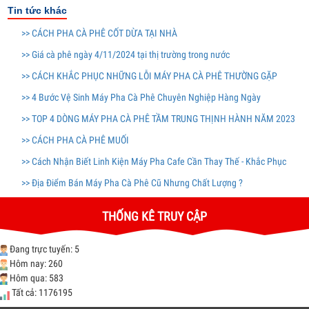
Tin tức khác
>> CÁCH PHA CÀ PHÊ CỐT DỪA TẠI NHÀ
>> Giá cà phê ngày 4/11/2024 tại thị trường trong nước
>> CÁCH KHẮC PHỤC NHỮNG LỖI MÁY PHA CÀ PHÊ THƯỜNG GẶP
>> 4 Bước Vệ Sinh Máy Pha Cà Phê Chuyên Nghiệp Hàng Ngày
>> TOP 4 DÒNG MÁY PHA CÀ PHÊ TẦM TRUNG THỊNH HÀNH NĂM 2023
>> CÁCH PHA CÀ PHÊ MUỐI
>> Cách Nhận Biết Linh Kiện Máy Pha Cafe Cần Thay Thế - Khắc Phục
>> Địa Điểm Bán Máy Pha Cà Phê Cũ Nhưng Chất Lượng ?
THỐNG KÊ TRUY CẬP
Đang trực tuyến: 5
Hôm nay: 260
Hôm qua: 583
Tất cả: 1176195