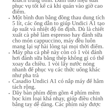
khách trung bình. Đảm bảo hiệu suất
phục vụ tốt kể cả khi quán vào giờ cao
điểm.
Một bình đun bằng đồng thau dung tích
5 lít, các ống dẫn to giúp Undici A1 tạo
áp suất và nhiệt độ ổn định. Dù là chiết
xuất cà phê làm espresso hay đánh sữa
cho món cappuccino, máy đều luôn
mang lại sự hài lòng tại mọi thời điểm.
Máy pha cà phê này còn có 1 vòi đánh
hơi đánh sữa bằng thép không gỉ có thể
xoay đa chiều. 1 vòi lấy nước nóng
nhanh để phục vụ các thức uống khác
như pha trà
Casadio Undici A1 có nắp máy để hâm
tách rộng.
Dãy bàn phím đệm gồm 4 phím mềm
bọc kim loại khá nhạy, giúp điều chỉnh
bằng tay dễ dàng. Các phím này được