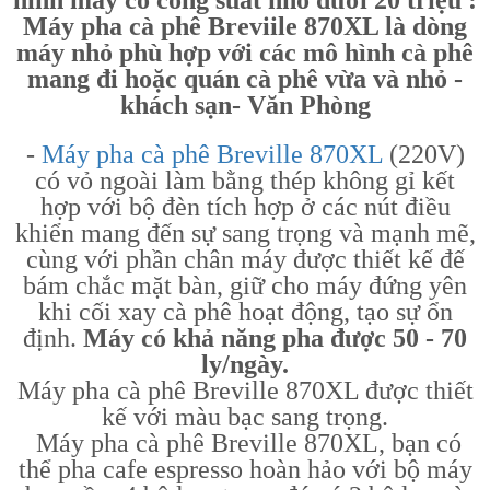
hình máy có công suất nhỏ dưới 20 triệu :
Máy pha cà phê Breviile 870XL là dòng
máy nhỏ phù hợp với các mô hình cà phê
mang đi hoặc quán cà phê vừa và nhỏ -
khách sạn- Văn Phòng
-
Máy pha cà phê Breville 870XL
(220V)
có vỏ ngoài làm bằng thép không gỉ kết
hợp với bộ đèn tích hợp ở các nút điều
khiển mang đến sự sang trọng và mạnh mẽ,
cùng với phần chân máy được thiết kế đế
bám chắc mặt bàn, giữ cho máy đứng yên
khi cối xay cà phê hoạt động, tạo sự ổn
định.
Máy có khả năng pha được 50 - 70
ly/ngày.
Máy pha cà phê Breville 870XL được thiết
kế với màu bạc sang trọng.
Máy pha cà phê Breville 870XL, bạn có
thể pha cafe espresso hoàn hảo với bộ máy