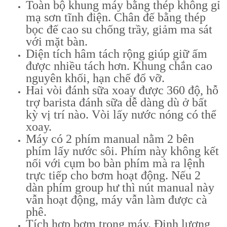
Toàn bộ khung máy bằng thép không gỉ
mạ sơn tĩnh điện. Chân đế bằng thép
bọc đế cao su chống trầy, giảm ma sát
với mặt bàn.
Diện tích hâm tách rộng giúp giữ ấm
được nhiều tách hơn. Khung chắn cao
nguyên khối, hạn chế đổ vỡ.
Hai vòi đánh sữa xoay được 360 độ, hỗ
trợ barista đánh sữa dễ dàng dù ở bất
kỳ vị trí nào. Vòi lấy nước nóng có thể
xoay.
Máy có 2 phím manual nằm 2 bên
phím lấy nước sôi. Phím này không kết
nối với cụm bo bàn phím mà ra lệnh
trực tiếp cho bơm hoạt động. Nếu 2
dàn phím group hư thì nút manual này
vẫn hoạt động, máy vẫn làm được cà
phê.
Tích hợp bơm trong máy. Định lượng