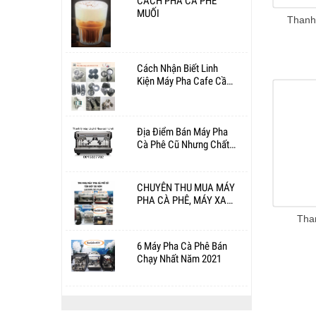
CÁCH PHA CÀ PHÊ
MUỐI
Cách Nhận Biết Linh
Kiện Máy Pha Cafe Cần
Thay Thế - Khắc Phục
Địa Điểm Bán Máy Pha
Cà Phê Cũ Nhưng Chất
Lượng ?
CHUYÊN THU MUA MÁY
PHA CÀ PHÊ, MÁY XAY
CÀ PHÊ CŨ CÁC LOẠI
Tha
TẠI TP.HCM
6 Máy Pha Cà Phê Bán
Chạy Nhất Năm 2021