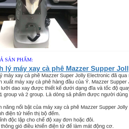
TẢ SẢN PHẨM:
 lý máy xay cà phê Mazzer Supper Joll
ý máy xay cà phê Mazzer Super Jolly Electronic đã qu
n xuất máy xay cà phê hàng đầu của Ý. Mazzer Supper J
 lưỡi dao xay được thiết kế dưới dạng đĩa và tốc độ q
1 group và 2 group. Là dòng sả phẩm được người dùng
h năng nổi bật của máy xay cà phê Mazzer Supper Jolly 
h điện tử hiển thị bộ đếm.
ỉnh độc lập cho chế độ xay đơn hoặc đôi.
ị thông gió điều khiển điện tử để làm mát động cơ.