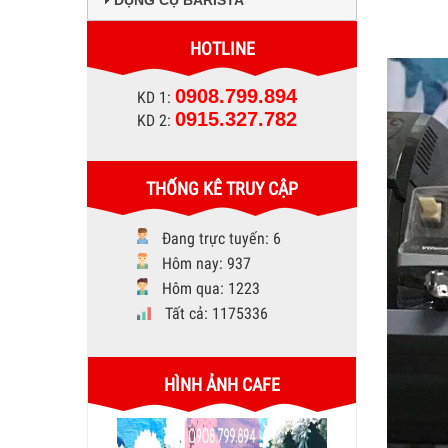
DỤNG CỤ BARISTA
HOTLINE
0908.799.894
KD 1:
0915.327.782
KD 2:
THỐNG KÊ TRUY CẬP
Đang trực tuyến: 6
Hôm nay: 937
Hôm qua: 1223
Tất cả: 1175336
HÌNH ẢNH CAFE