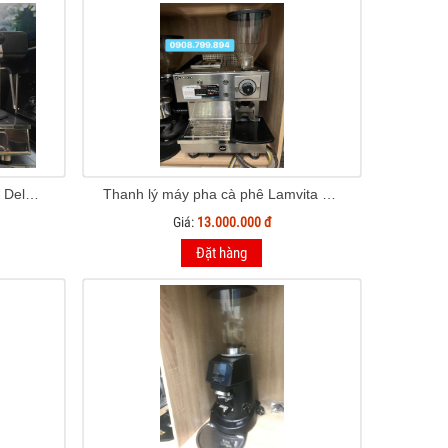
Thanh lý máy pha cà phê BFC Delux 2 Group
Thanh lý máy pha cà phê Lamvita Mio
Giá:
13.000.000 đ
Đặt hàng