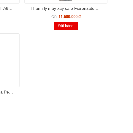
Thanh lý máy xay cà phê Amalfi A85 Plus
Thanh lý máy xay cafe Fiorenzato F64
Giá:
11.500.000 đ
Đặt hàng
Thanh lý máy pha cà phê Wega Pegaso 1 Group