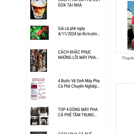
DỪA TẠI NHÀ
Giá cà phê ngày
4/11/2024 tại thị trường
trong nước
CÁCH KHẮC PHỤC
NHỮNG LỖI MÁY PHA
CÀ PHÊ THƯỜNG GẶP
4 Bước Vệ Sinh Máy Pha
Cà Phê Chuyên Nghiệp
Hàng Ngày
TOP 4 DÒNG MÁY PHA
CÀ PHÊ TẦM TRUNG
THỊNH HÀNH NĂM 2023