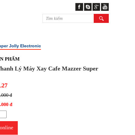
per Jolly Electronic
ẢN PHẨM
hanh Lý Máy Xay Cafe Mazzer Super
L27
.000 đ
.000 đ
online