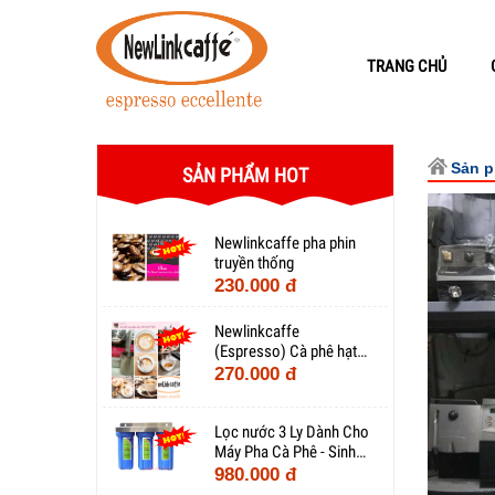
TRANG CHỦ
Sản 
SẢN PHẨM HOT
Newlinkcaffe pha phin
truyền thống
230.000 đ
Newlinkcaffe
(Espresso) Cà phê hạt
pha máy
270.000 đ
Lọc nước 3 Ly Dành Cho
Máy Pha Cà Phê - Sinh
Hoạt Gia Đình - Nuôi Cá
980.000 đ