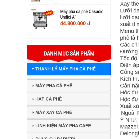
Xay the
Lưỡi da
Máy pha cà phê Casadio
lưỡi da
Undici A1
44.800.000 đ
xuất tỉ
Menu th
phê là 
Các chi
Đường 
DANH MỤC SẢN PHẨM
Tốc độ 
Điện áp
THANH LÝ MÁY PHA CÀ PHÊ
Công su
Kích th
Cân nặ
MÁY PHA CÀ PHÊ
Hộc đựn
Hộc đự
HẠT CÀ PHÊ
Xuất xứ
Ngoài 
MÁY XAY CÀ PHÊ
Ý Như: 
LINH KIỆN MÁY PHA CAFE
Mazzer,
Delonghi