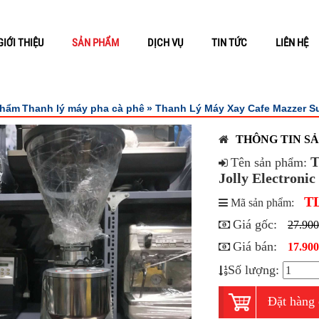
GIỚI THIỆU
SẢN PHẨM
DỊCH VỤ
TIN TỨC
LIÊN HỆ
phẩm
Thanh lý máy pha cà phê
» Thanh Lý Máy Xay Cafe Mazzer Su
THÔNG TIN S
T
Tên sản phẩm:
Jolly Electronic
T
Mã sản phẩm:
Giá gốc:
27.900
Giá bán:
17.900
Số lượng:
Đặt hàng 