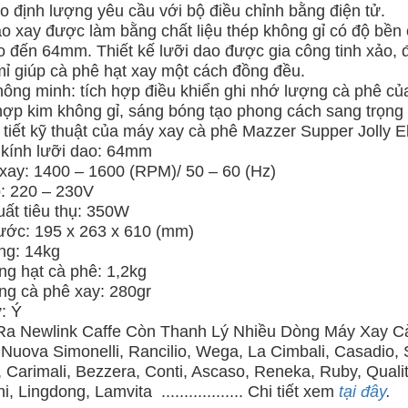
o định lượng yêu cầu với bộ điều chỉnh bằng điện tử.
o xay được làm bằng chất liệu thép không gỉ có độ bền c
o đến 64mm. Thiết kế lưỡi dao được gia công tinh xảo,
 mỉ giúp cà phê hạt xay một cách đồng đều.
ông minh: tích hợp điều khiển ghi nhớ lượng cà phê của 
hợp kim không gỉ, sáng bóng tạo phong cách sang trọng
 tiết kỹ thuật của máy xay cà phê Mazzer Supper Jolly El
kính lưỡi dao: 64mm
xay: 1400 – 1600 (RPM)/ 50 – 60 (Hz)
: 220 – 230V
ất tiêu thụ: 350W
ước: 195 x 263 x 610 (mm)
ng: 14kg
g hạt cà phê: 1,2kg
ng cà phê xay: 280gr
: Ý
Ra Newlink Caffe Còn Thanh Lý Nhiều Dòng Máy Xay C
Nuova Simonelli, Rancilio, Wega, La Cimbali, Casadio,
 Carimali, Bezzera, Conti, Ascaso, Reneka, Ruby, Qualit
, Lingdong, Lamvita .................. Chi tiết xem
tại đây
.