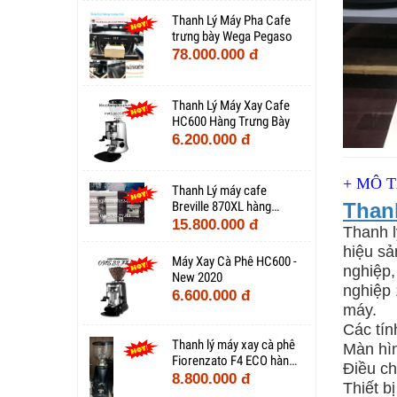
Thanh Lý Máy Pha Cafe
trưng bày Wega Pegaso
78.000.000 đ
Thanh Lý Máy Xay Cafe
HC600 Hàng Trưng Bày
6.200.000 đ
+ MÔ 
Thanh Lý máy cafe
Thanh
Breville 870XL hàng
trưng bày
15.800.000 đ
Thanh l
hiệu sả
Máy Xay Cà Phê HC600 -
nghiệp,
New 2020
nghiệp 
6.600.000 đ
máy.
Các tín
Thanh lý máy xay cà phê
Màn hìn
Fiorenzato F4 ECO hàng
Điều ch
trưng bày
8.800.000 đ
Thiết b