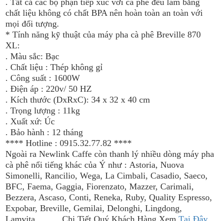
. Tất cả các bộ phận tiếp xúc với cà phê đều làm bằng
chất liệu không có chất BPA nên hoàn toàn an toàn với
mọi đối tượng.
* Tính năng kỹ thuật của máy pha cà phê Breville 870
XL:
. Màu sắc: Bạc
. Chất liệu : Thép không gỉ
. Công suất : 1600W
. Điện áp : 220v/ 50 HZ
. Kích thước (DxRxC): 34 x 32 x 40 cm
. Trọng lượng : 11kg
. Xuất xứ: Úc
. Bảo hành : 12 tháng
**** Hotline : 0915.32.77.82 ****
Ngoài ra Newlink Caffe còn thanh lý nhiều dòng máy pha
cà phê nổi tiếng khác của Ý như :
Astoria, Nuova
Simonelli, Rancilio, Wega, La Cimbali, Casadio, Saeco,
BFC, Faema, Gaggia, Fiorenzato, Mazzer, Carimali,
Bezzera, Ascaso, Conti, Reneka, Ruby, Quality Espresso,
Expobar, Breville, Gemilai, Delonghi, Lingdong,
Lamvita
........ Chi Tiết Quý Khách Hàng Xem
Tại Đây