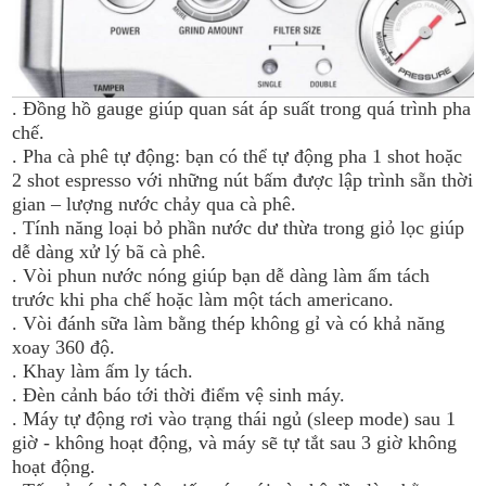
. Đồng hồ gauge giúp quan sát áp suất trong quá trình pha
chế.
. Pha cà phê tự động: bạn có thể tự động pha 1 shot hoặc
2 shot espresso với những nút bấm được lập trình sẵn thời
gian – lượng nước chảy qua cà phê.
. Tính năng loại bỏ phần nước dư thừa trong giỏ lọc giúp
dễ dàng xử lý bã cà phê.
. Vòi phun nước nóng giúp bạn dễ dàng làm ấm tách
trước khi pha chế hoặc làm một tách americano.
. Vòi đánh sữa làm bằng thép không gỉ và có khả năng
xoay 360 độ.
. Khay làm ấm ly tách.
. Đèn cảnh báo tới thời điểm vệ sinh máy.
. Máy tự động rơi vào trạng thái ngủ (sleep mode) sau 1
giờ - không hoạt động, và máy sẽ tự tắt sau 3 giờ không
hoạt động.