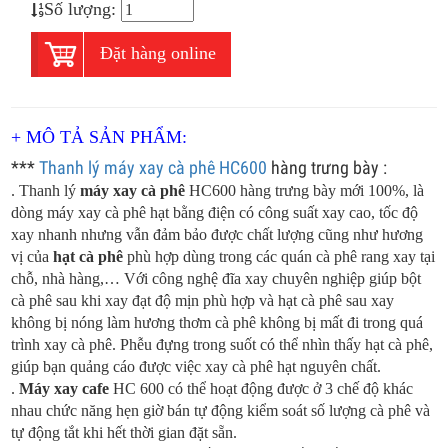
Số lượng:
Đặt hàng online
+ MÔ TẢ SẢN PHẨM:
***
Thanh lý máy xay cà phê HC600
hàng trưng bày :
. Thanh lý
máy xay cà phê
HC600 hàng trưng bày mới 100%, là
dòng máy xay cà phê hạt bằng điện có công suất xay cao, tốc độ
xay nhanh nhưng vẫn đảm bảo được chất lượng cũng như hương
vị của
hạt cà phê
phù hợp dùng trong các quán cà phê rang xay tại
chỗ, nhà hàng,… Với công nghệ đĩa xay chuyên nghiệp giúp bột
cà phê sau khi xay đạt độ mịn phù hợp và hạt cà phê sau xay
không bị nóng làm hương thơm cà phê không bị mất đi trong quá
trì
nh xay cà phê. Phễu đựng trong suốt có thể nhìn thấy hạt cà phê,
giúp bạn quảng cáo được việc xay cà phê hạt nguyên chất.
.
Máy xay cafe
HC 600 có thể hoạt động được ở 3 chế độ khác
nhau chức năng hẹn giờ bán tự động kiểm soát số lượng cà phê và
tự động tắt khi hết thời gian đặt sẵn.