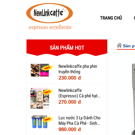
TRANG CHỦ
Sản 
SẢN PHẨM HOT
Newlinkcaffe pha phin
truyền thống
230.000 đ
Newlinkcaffe
(Espresso) Cà phê hạt
pha máy
270.000 đ
Lọc nước 3 Ly Dành Cho
Máy Pha Cà Phê - Sinh
Hoạt Gia Đình - Nuôi Cá
980.000 đ