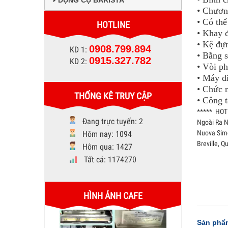
DỤNG CỤ BARISTA
• Chương
• Có thể
HOTLINE
• Khay đ
• Kệ đựn
0908.799.894
KD 1:
• Bằng s
0915.327.782
KD 2:
• Vòi ph
• Máy đi
• Chức 
THỐNG KÊ TRUY CẬP
• Công 
***** HOT 
Đang trực tuyến: 2
Ngoài Ra N
Nuova Simo
Hôm nay: 1094
Breville,
Qu
Hôm qua: 1427
Tất cả: 1174270
HÌNH ẢNH CAFE
Sản phẩm