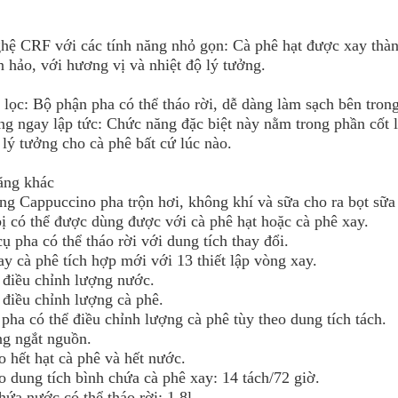
hệ CRF với các tính năng nhỏ gọn: Cà phê hạt được xay thàn
 hảo, với hương vị và nhiệt độ lý tưởng.
lọc: Bộ phận pha có thể tháo rời, dễ dàng làm sạch bên tro
g ngay lập tức: Chức năng đặc biệt này nằm trong phần cốt 
 lý tưởng cho cà phê bất cứ lúc nào.
ăng khác
ng Cappuccino pha trộn hơi, không khí và sữa cho ra bọt sữa
bị có thể được dùng được với cà phê hạt hoặc cà phê xay.
ụ pha có thể tháo rời với dung tích thay đổi.
y cà phê tích hợp mới với 13 thiết lập vòng xay.
 điều chỉnh lượng nước.
 điều chỉnh lượng cà phê.
pha có thể điều chỉnh lượng cà phê tùy theo dung tích tách.
ng ngắt nguồn.
o hết hạt cà phê và hết nước.
o dung tích bình chứa cà phê xay: 14 tách/72 giờ.
hứa nước có thể tháo rời: 1.8l