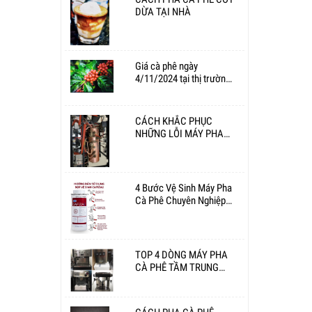
DỪA TẠI NHÀ
Giá cà phê ngày
4/11/2024 tại thị trường
trong nước
CÁCH KHẮC PHỤC
NHỮNG LỖI MÁY PHA
CÀ PHÊ THƯỜNG GẶP
4 Bước Vệ Sinh Máy Pha
Cà Phê Chuyên Nghiệp
Hàng Ngày
TOP 4 DÒNG MÁY PHA
CÀ PHÊ TẦM TRUNG
THỊNH HÀNH NĂM 2023