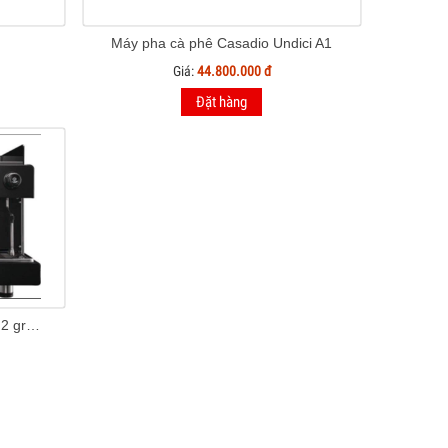
Máy pha cà phê Casadio Undici A1
Giá:
44.800.000 đ
Đặt hàng
Máy Pha CAFE Wega Pegaso 2 group