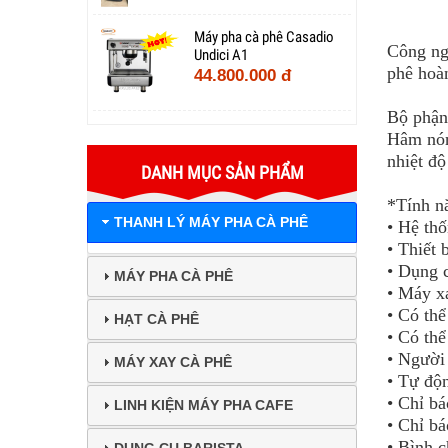
Máy pha cà phê Casadio
Công ng
Undici A1
phê hoàn
44.800.000 đ
Bộ phận 
Hâm nón
nhiệt độ
DANH MỤC SẢN PHẨM
*
Tính n
THANH LÝ MÁY PHA CÀ PHÊ
• Hệ thố
• Thiết 
• Dụng c
MÁY PHA CÀ PHÊ
• Máy xa
• Có thể
HẠT CÀ PHÊ
• Có thể
• Người 
MÁY XAY CÀ PHÊ
• Tự độ
• Chỉ bá
LINH KIỆN MÁY PHA CAFE
• Chỉ bá
• Bình c