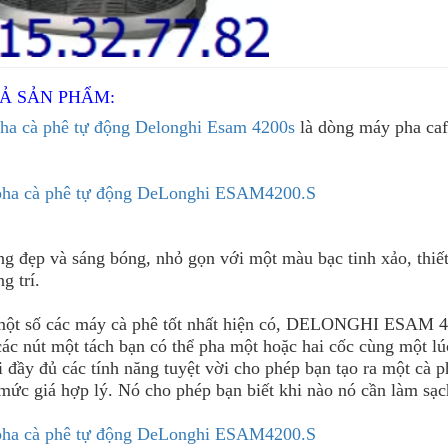
TẢ SẢN PHẨM:
ha cà phê tự động Delonghi Esam 4200s
là dòng máy pha caf
g đẹp và sáng bóng, nhỏ gọn với một màu bạc tinh xảo, thiết
g trí.
một số các máy cà phê tốt nhất hiện có, DELONGHI ESAM 420
 các nút một tách bạn có thể pha một hoặc hai cốc cùng một 
 đầy đủ các tính năng tuyệt vời cho phép bạn tạo ra một cà p
mức giá hợp lý. Nó cho phép bạn biết khi nào nó cần làm sạc