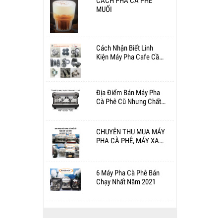
CÁCH PHA CÀ PHÊ
MUỐI
Cách Nhận Biết Linh
Kiện Máy Pha Cafe Cần
Thay Thế - Khắc Phục
Địa Điểm Bán Máy Pha
Cà Phê Cũ Nhưng Chất
Lượng ?
CHUYÊN THU MUA MÁY
PHA CÀ PHÊ, MÁY XAY
CÀ PHÊ CŨ CÁC LOẠI
TẠI TP.HCM
6 Máy Pha Cà Phê Bán
Chạy Nhất Năm 2021