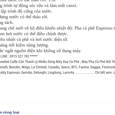
 trình tự động súc rửa và làm mất canxi.
 lập trình độ cứng của nước.
ựng nước có thể tháo rời.
g tách.
ang chế mới về bộ điều khiển nhiệt độ: Pha cà phê Espresso t
un hơi nước có thể điều chỉnh được.
ều nhiệt cà phê và hơi nước điện tử.
năng tiết kiệm năng lượng.
tắc ngắt nguồn điện khi không sử dụng máy.
LINE : 0915 327 782 *****
ewlink Caffe Còn Thanh Lý Nhiều Dòng Máy Xay Cà Phê , Máy Pha Cà Phê Nổi Tiến
nelli, Rancilio, Wega, La Cimbali, Casadio, Saeco, BFC, Faema, Gaggia, Fiorenzat
ality Espresso,
Gemilai, Delonghi, Lingdong, Lamvita .................. Chi tiết xem
t
 cùng loại