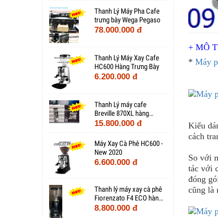
Thanh Lý Máy Pha Cafe
trưng bày Wega Pegaso
78.000.000 đ
+ MÔ 
Thanh Lý Máy Xay Cafe
*
Máy p
HC600 Hàng Trưng Bày
6.200.000 đ
Thanh Lý máy cafe
Breville 870XL hàng
trưng bày
15.800.000 đ
Kiểu dán
cách tran
Máy Xay Cà Phê HC600 -
New 2020
So với 
6.600.000 đ
tác với
đóng gói
cũng là 
Thanh lý máy xay cà phê
Fiorenzato F4 ECO hàng
trưng bày
8.800.000 đ