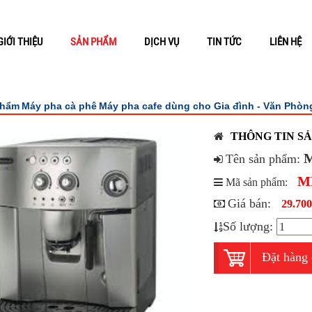
GIỚI THIỆU
SẢN PHẨM
DỊCH VỤ
TIN TỨC
LIÊN HỆ
phẩm
Máy pha cà phê
Máy pha cafe dùng cho Gia đình - Văn Phòn
THÔNG TIN S
M
Tên sản phẩm:
M
Mã sản phẩm:
Giá bán:
29.700
Số lượng:
Đặt hàng 