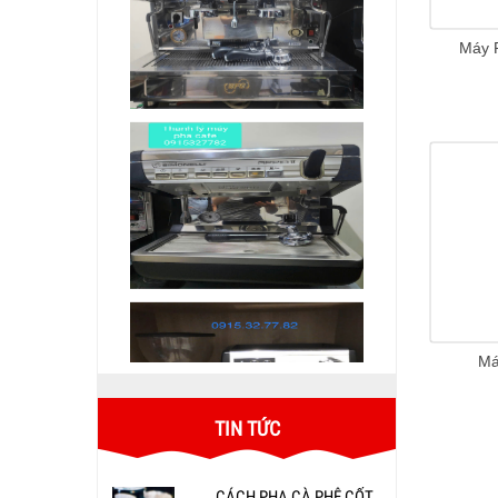
Máy 
Má
TIN TỨC
CÁCH PHA CÀ PHÊ CỐT