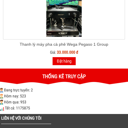
Thanh lý máy pha cà phê Wega Pegaso 1 Group
Giá:
33.000.000 đ
Đặt hàng
THỐNG KÊ TRUY CẬP
Đang trực tuyến: 2
Hôm nay: 523
Hôm qua: 953
Tất cả: 1175875
LIÊN HỆ VỚI CHÚNG TÔI