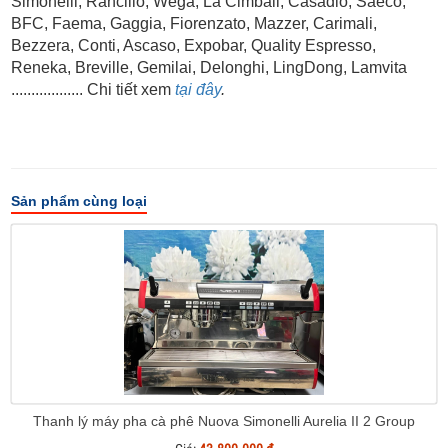
Simonelli, Rancilio, Wega, La Cimbali, Casadio, Saeco,
BFC, Faema, Gaggia, Fiorenzato, Mazzer, Carimali,
Bezzera, Conti, Ascaso, Expobar,
Quality Espresso,
Reneka, Breville,
Gemilai, Delonghi, LingDong, Lamvita
.................. Chi tiết xem
tại đây
.
Sản phẩm cùng loại
Thanh lý máy pha cà phê Nuova Simonelli Aurelia II 2 Group