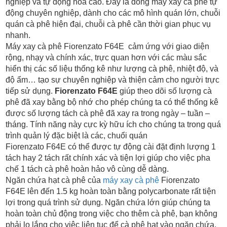
nghiệp và tự động hóa cao. Đây là dòng máy xay cà phê tự
động chuyên nghiệp, dành cho các mô hình quán lớn, chuỗi
quán cà phê hiện đại, chuỗi cà phê cần thời gian phục vụ
nhanh.
Máy xay cà phê Fiorenzato F64E cảm ứng với giao diện
rộng, nhạy và chính xác, trực quan hơn với các màu sắc
hiển thị các số liệu thống kê như lượng cà phê, nhiệt độ, và
độ ẩm… tạo sự chuyên nghiệp và thiện cảm cho người trực
tiếp sử dụng.
Fiorenzato F64E
giúp theo dõi số lượng cà
phê đã xay bằng bộ nhớ cho phép chúng ta có thể thống kê
được số lượng tách cà phê đã xay ra trong ngày – tuần –
tháng. Tính năng này cực kỳ hữu ích cho chúng ta trong quá
trình quản lý đặc biệt là các, chuổi quán
Fiorenzato F64E có thể được tự động cài đặt định lượng 1
tách hay 2 tách rất chính xác và tiện lợi giúp cho việc pha
chế 1 tách cà phê hoàn hảo vô cùng dễ dàng.
Ngăn chứa hạt cà phê của
máy xay cà phê
Fiorenzato
F64E lên đến 1.5 kg hoàn toàn bằng polycarbonate rất tiện
lợi trong quá trình sử dụng. Ngăn chứa lớn giúp chúng ta
hoàn toàn chủ động trong việc cho thêm cà phê, bạn không
phải lo lắng cho việc liên tục để cà phê hạt vào ngăn chứa.