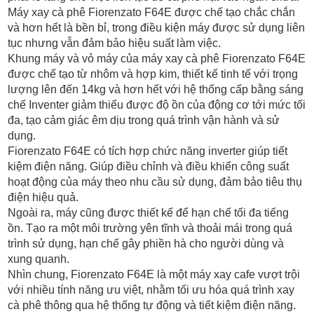
Máy xay cà phê Fiorenzato F64E được chế tạo chắc chắn
và hơn hết là bền bỉ, trong điều kiện máy được sử dụng liên
tục nhưng vẫn đảm bảo hiệu suất làm việc.
Khung máy và vỏ máy của máy xay cà phê Fiorenzato F64E
được chế tạo từ nhôm và hợp kim, thiết kế tinh tế với trọng
lượng lên đến 14kg và hơn hết với hệ thống cấp bằng sáng
chế Inventer giảm thiểu được độ ồn của động cơ tới mức tối
đa, tạo cảm giác êm dịu trong quá trình vận hành và sử
dụng.
Fiorenzato F64E có tích hợp chức năng inverter giúp tiết
kiệm điện năng. Giúp điều chỉnh và điều khiển công suất
hoạt động của máy theo nhu cầu sử dụng, đảm bảo tiêu thụ
điện hiệu quả.
Ngoài ra, máy cũng được thiết kế để hạn chế tối đa tiếng
ồn. Tạo ra một môi trường yên tĩnh và thoải mái trong quá
trình sử dụng, hạn chế gây phiền hà cho người dùng và
xung quanh.
Nhìn chung, Fiorenzato F64E là một máy xay cafe vượt trội
với nhiều tính năng ưu việt, nhằm tối ưu hóa quá trình xay
cà phê thông qua hệ thống tự động và tiết kiệm điện năng.