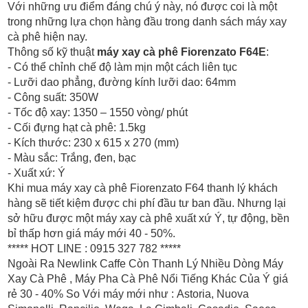
Với những ưu điểm đáng chú ý này, nó được coi là một
trong những lựa chọn hàng đầu trong danh sách máy xay
cà phê hiện nay.
Thông số kỹ thuật
máy xay cà phê Fiorenzato F64E
:
- Có thể chỉnh chế độ làm mịn một cách liên tục
- Lưỡi dao phẳng, đường kính lưỡi dao: 64mm
- Công suất: 350W
- Tốc độ xay: 1350 – 1550 vòng/ phút
- Cối đựng hạt cà phê: 1.5kg
- Kích thước: 230 x 615 x 270 (mm)
- Màu sắc: Trắng, đen, bạc
- Xuất xứ: Ý
Khi mua máy xay cà phê Fiorenzato F64 thanh lý khách
hàng sẽ tiết kiệm được chi phí đầu tư ban đầu. Nhưng lại
sở hữu được một máy xay cà phê xuất xứ Ý, tự động, bền
bỉ thấp hơn giá máy mới 40 - 50%.
***** HOT LINE : 0915 327 782 *****
Ngoài Ra Newlink Caffe Còn Thanh Lý Nhiều Dòng Máy
Xay Cà Phê , Máy Pha Cà Phê Nổi Tiếng Khác Của Ý giá
rẻ 30 - 40% So Với máy mới như : Astoria, Nuova