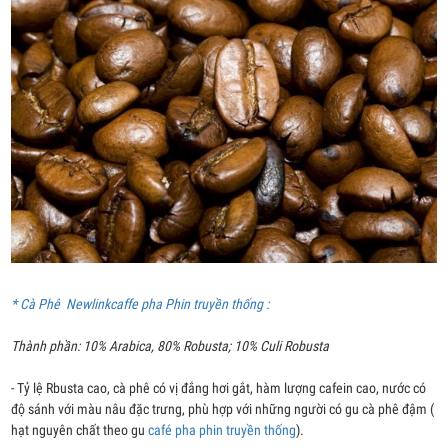
* Cà Phê Newlinkcaffe pha Phin truyền thống :
Thành phần: 10% Arabica, 80% Robusta; 10% Culi Robusta
- Tỷ lệ Rbusta cao, cà phê có vị đắng hơi gắt, hàm lượng cafein cao, nước có
độ sánh với màu nâu đặc trưng, phù hợp với những người có gu cà phê đậm (
hạt nguyên chất theo gu
café pha phin truyền thống
).