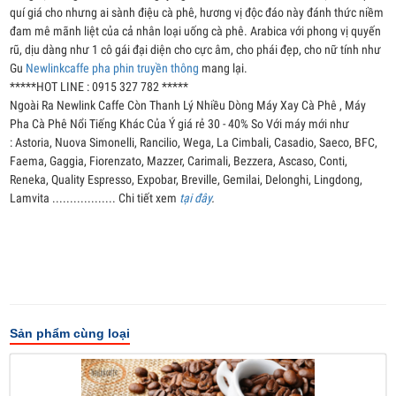
quí giá cho nhưng ai sành điệu cà phê, hương vị độc đáo này đánh thức niềm
đam mê mãnh liệt của cả nhân loại uống cà phê. Arabica với phong vị quyến
rũ, dịu dàng như 1 cô gái đại diện cho cực âm, cho phái đẹp, cho nữ tính như
Gu
Newlinkcaffe pha phin truyền thông
mang lại.
*****HOT LINE : 0915 327 782 *****
Ngoài Ra Newlink Caffe Còn Thanh Lý Nhiều Dòng Máy Xay Cà Phê , Máy
Pha Cà Phê Nổi Tiếng Khác Của Ý giá rẻ 30 - 40% So Với máy mới như
: Astoria, Nuova Simonelli, Rancilio, Wega, La Cimbali, Casadio, Saeco, BFC,
Faema, Gaggia, Fiorenzato, Mazzer, Carimali, Bezzera, Ascaso, Conti,
Reneka, Quality Espresso, Expobar, Breville, Gemilai, Delonghi, Lingdong,
Lamvita .................. Chi tiết xem
tại đây
.
Sản phẩm cùng loại