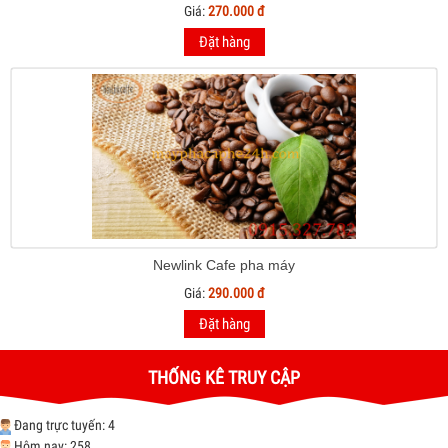
Giá:
270.000 đ
Đặt hàng
Newlink Cafe pha máy
Giá:
290.000 đ
Đặt hàng
THỐNG KÊ TRUY CẬP
Đang trực tuyến: 4
Hôm nay: 258