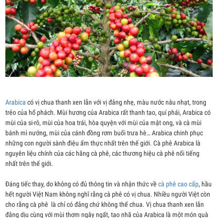
Arabica
có vị chua thanh xen lẫn với vị đắng nhẹ, màu nước nâu nhạt, trong
trẻo của hổ phách. Mùi hương của Arabica rất thanh tao, quí phái, Arabica có
mùi của si-rô, mùi của hoa trái, hòa quyện với mùi của mật ong, và cà mùi
bánh mì nướng, mùi của cánh đồng rơm buổi trưa hè… Arabica chinh phục
những con người sành điệu ẩm thực nhất trên thế giới. Cà phê Arabica là
nguyên liệu chính của các hãng cà phê, các thương hiệu cà phê nổi tiếng
nhất trên thế giới.
Đáng tiếc thay, do không có đủ thông tin và nhận thức về
cà phê cao cấp
, hầu
hết người Việt Nam không nghĩ rằng cà phê có vị chua. Nhiều người Việt còn
cho rằng cà phê là chỉ có đắng chứ không thể chua. Vị chua thanh xen lẫn
đắng dịu cùng với mùi thơm ngây ngất, tao nhã của Arabica là một món quà