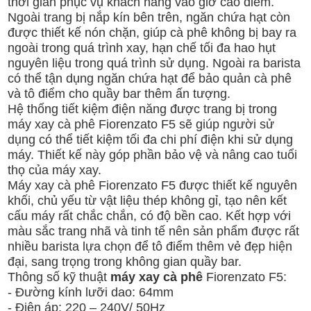
thời gian phục vụ khách hàng vào giờ cao điểm.
Ngoài trang bị nắp kín bên trên, ngăn chứa hạt còn
được thiết kế nón chặn, giúp cà phê không bị bay ra
ngoài trong quá trình xay, hạn chế tối đa hao hụt
nguyên liệu trong quá trình sử dụng. Ngoài ra barista
có thể tận dụng ngăn chứa hạt để bảo quản cà phê
và tô điểm cho quầy bar thêm ấn tượng.
Hệ thống tiết kiệm điện năng được trang bị trong
máy xay cà phê Fiorenzato F5 sẽ giúp người sử
dụng có thể tiết kiệm tối đa chi phí điện khi sử dụng
máy. Thiết kế này góp phần bảo vệ và nâng cao tuổi
thọ của máy xay.
Máy xay cà phê Fiorenzato F5 được thiết kế nguyên
khối, chủ yếu từ vật liệu thép không gỉ, tạo nên kết
cấu máy rất chắc chắn, có độ bền cao. Kết hợp với
màu sắc trang nhã và tinh tế nên sản phẩm được rất
nhiều barista lựa chọn để tô điểm thêm vẻ đẹp hiện
đại, sang trọng trong không gian quầy bar.
Thông số kỹ thuật
máy xay cà phê
Fiorenzato F5:
- Đường kính lưỡi dao: 64mm
- Điện áp: 220 – 240V/ 50Hz