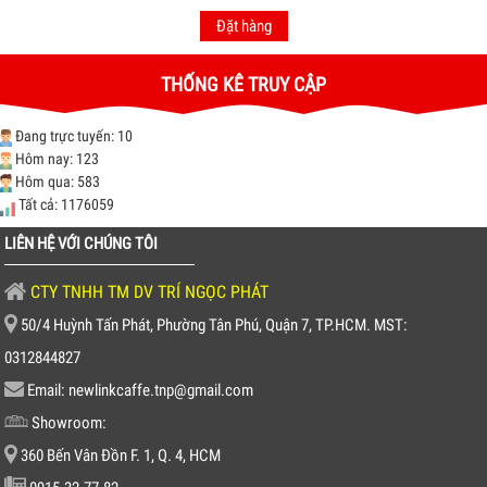
Đặt hàng
THỐNG KÊ TRUY CẬP
Đang trực tuyến: 10
Hôm nay: 123
Hôm qua: 583
Tất cả: 1176059
LIÊN HỆ VỚI CHÚNG TÔI
CTY TNHH TM DV TRÍ NGỌC PHÁT
50/4 Huỳnh Tấn Phát, Phường Tân Phú, Quận 7, TP.HCM. MST:
0312844827
Email: newlinkcaffe.tnp@gmail.com
Showroom:
360 Bến Vân Đồn F. 1, Q. 4, HCM