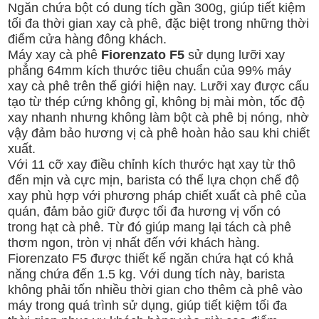
Ngăn chứa bột có dung tích gần 300g, giúp tiết kiệm
tối đa thời gian xay cà phê, đặc biệt trong những thời
điểm cửa hàng đông khách.
Máy xay cà phê
Fiorenzato F5
sử dụng lưỡi xay
phẳng 64mm kích thước tiêu chuẩn của 99% máy
xay cà phê trên thế giới hiện nay. Lưỡi xay được cấu
tạo từ thép cứng không gỉ, không bị mài mòn, tốc độ
xay nhanh nhưng không làm bột cà phê bị nóng, nhờ
vậy đảm bảo hương vị cà phê hoàn hảo sau khi chiết
xuất.
Với 11 cỡ xay điều chỉnh kích thước hạt xay từ thô
đến mịn và cực mịn, barista có thể lựa chọn chế độ
xay phù hợp với phương pháp chiết xuất cà phê của
quán, đảm bảo giữ được tối đa hương vị vốn có
trong hạt cà phê. Từ đó giúp mang lại tách cà phê
thơm ngon, tròn vị nhất đến với khách hàng.
Fiorenzato F5 được thiết kế ngăn chứa hạt có khả
năng chứa đến 1.5 kg. Với dung tích này, barista
không phải tốn nhiều thời gian cho thêm cà phê vào
máy trong quá trình sử dụng, giúp tiết kiệm tối đa