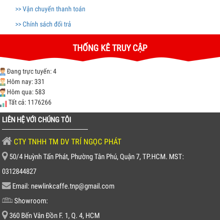
>> Vận chuyển thanh toán
>> Chính sách đổi trả
THỐNG KÊ TRUY CẬP
Đang trực tuyến: 4
Hôm nay: 331
Hôm qua: 583
Tất cả: 1176266
LIÊN HỆ VỚI CHÚNG TÔI
CTY TNHH TM DV TRÍ NGỌC PHÁT
50/4 Huỳnh Tấn Phát, Phường Tân Phú, Quận 7, TP.HCM. MST:
0312844827
Email: newlinkcaffe.tnp@gmail.com
Showroom:
360 Bến Vân Đồn F. 1, Q. 4, HCM