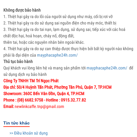
Không được bảo hành
1. Thiệt hại gây ra do lỗi của người sử dụng như máy, cối bị rơi vỡ
2. Thiệt hại gây ra do sử dụng sai nguồn điện cho máy móc, thiết bị
3. Thiệt hại gây ra do tai nạn, lạm dụng, sử dụng sai, tiếp xúc với các hoá
chất độc hại, hoả hoạn, cháy nổ, động đất,
thiên tai, hoặc các nguyên nhân bên ngoài khác.
4. Thiệt hại gây ra do sự can thiệp được thực hiện bởi bất kỳ người nào không
phải là đại diện của
mayphacaphe24h.com/
Thủ tục bảo hành
Quý khách vui lòng liên hệ và mang sản phẩm tới
mayphacaphe24h.com/
để
sử dụng dịch vụ bảo hành
Công Ty TNHH TM Trí Ngọc Phát
Địa chỉ: 50/4 Huỳnh Tấn Phát, Phường Tân Phú, Quận 7, TP.HCM
Showroom: 360C Bến Vân Đồn, Quận 4, TP.HCM
Phone : (08) 6682.9758 - Hotline : 0915.32.77.82
Email:
newlinkcaffe.tnp@gmail.com
Tin tức khác
>> Điều khoản sử dụng